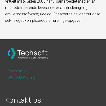
virtuelt miljø. Siden 2005 har vi samarbejdet med én af
markedets førende leverandører af simulering- og
emuleringssoftware; Xcelgo. Et samarbejde, der muliggør
selv meget komplicerede emulerings-opgaver.
Riberdyb 26
DK-6000 Kolding
Kontakt os